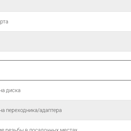
рта
на диска
ена переходника/адаптера
е резьбы в посадочных местах