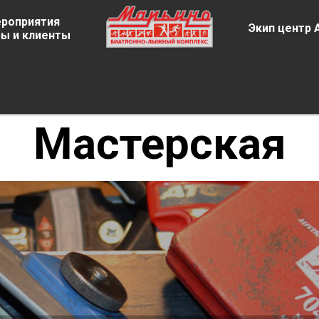
роприятия
Экип центр 
ы и клиенты
Мастерская