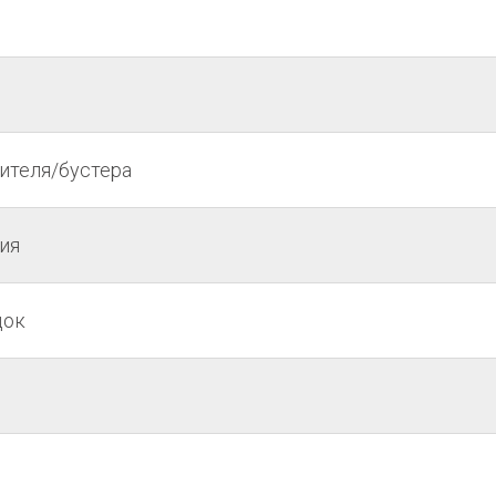
ителя/бустера
ия
док