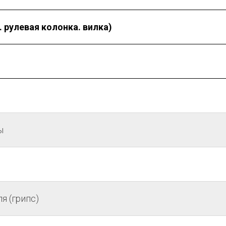
 рулевая колонка. вилка)
ы
я (грипс)