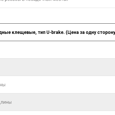
дные клещевые, тип U-brake. (Цена за одну сторону
ины
длины